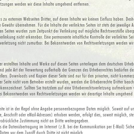
etzungen werden wir diese Inhalte umgehend entfernen.
s zu externen Webseiten Dritter, auf deren Inhalte wir keinen Einfluss haben. Desh
Gewähr übernehmen. Für die Inhalte der verlinkten Seiten ist stets der jeweilige A
kten Seiten wurden zum Zeitpunkt der Verlinkung auf mögliche Rechtsverstöße überp
rlinkung nicht erkennbar. Eine permanente inhaltliche Kontrolle der verlinkten Sei
sverletzung nicht zumutbar. Bei Bekanntwerden von Rechtsverletzungen werden wi
ber erstellten Inhalte und Werke auf diesen Seiten unterliegen dem deutschen Urhebe
nd jede Art der Verwertung außerhalb der Grenzen des Urheberrechtes bedürfen der
tellers. Downloads und Kopien dieser Seite sind nur für den privaten, nicht kommerz
er Seite nicht vom Betreiber erstellt wurden, werden die Urheberrechte Dritter bea
 gekennzeichnet. Sollten Sie trotzdem auf eine Urheberrechtsverletzung aufmerksam
ei Bekanntwerden von Rechtsverletzungen werden wir derartige Inhalte umgehend 
ite ist in der Regel ohne Angabe personenbezogener Daten möglich. Soweit auf u
 Anschrift oder eMail-Adressen) erhoben werden, erfolgt dies, soweit möglich, stets
sdrückliche Zustimmung nicht an Dritte weitergegeben.
ss die Datenübertragung im Internet (z.B. bei der Kommunikation per E-Mail) Sich
Daten vor dem Zugriff durch Dritte ist nicht möglich.