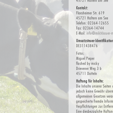
45721 Haltern am See
Kontakt:
Flaesheimer Str. 619
45721 Haltern am See
Telefon: 02364-12655
Fax: 02364-14744
E-Mail:
info@milchbauer-m
Umsatzsteuer-Identifikati
DE311438476
Fotos:
Miguel Pieper
flashed by micky
Drievener Weg 3 b
45711 Datteln
Haftung für Inhalte:
Die Inhalte unserer Seiten 
jedoch keine Gewähr übern
allgemeinen Gesetzen veran
gespeicherte fremde Infor
Verpflichtungen zur Entfe
Eine diesbezügliche Haftun