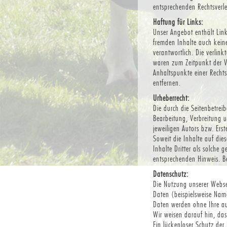
entsprechenden Rechtsverl
Haftung für Links:
Unser Angebot enthält Link
fremden Inhalte auch keine 
verantwortlich. Die verlin
waren zum Zeitpunkt der Ve
Anhaltspunkte einer Recht
entfernen.
Urheberrecht:
Die durch die Seitenbetrei
Bearbeitung, Verbreitung u
jeweiligen Autors bzw. Ers
Soweit die Inhalte auf dies
Inhalte Dritter als solche
entsprechenden Hinweis. B
Datenschutz:
Die Nutzung unserer Webse
Daten (beispielsweise Name,
Daten werden ohne Ihre au
Wir weisen darauf hin, da
Ein lückenloser Schutz der 