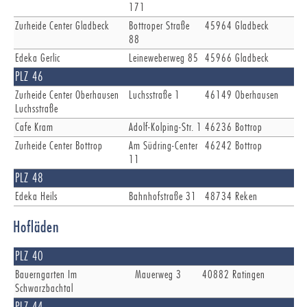
171
Zurheide Center Gladbeck
Bottroper Straße
45964
Gladbeck
88
Edeka Gerlic
Leineweberweg 85
45966
Gladbeck
PLZ 46
Zurheide Center Oberhausen
Luchsstraße 1
46149
Oberhausen
Luchsstraße
Cafe Kram
Adolf-Kolping-Str. 1
46236
Bottrop
Zurheide Center Bottrop
Am Südring-Center
46242
Bottrop
11
PLZ 48
Edeka Heils
Bahnhofstraße 31
48734
Reken
Hofläden
PLZ 40
Bauerngarten Im
Mauerweg 3
40882
Ratingen
Schwarzbachtal
PLZ 44