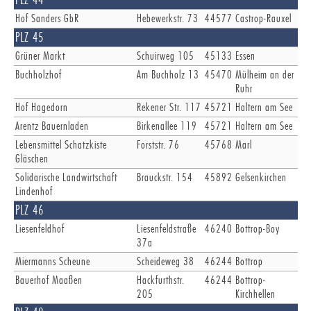
Hof Sanders GbR
Hebewerkstr. 73
44577
Castrop-Rauxel
PLZ 45
Grüner Markt
Schuirweg 105
45133
Essen
Buchholzhof
Am Buchholz 13
45470
Mülheim an der
Ruhr
Hof Hagedorn
Rekener Str. 117
45721
Haltern am See
Arentz Bauernladen
Birkenallee 119
45721
Haltern am See
Lebensmittel Schatzkiste
Forststr. 76
45768
Marl
Gläschen
Solidarische Landwirtschaft
Brauckstr. 154
45892
Gelsenkirchen
Lindenhof
PLZ 46
Liesenfeldhof
Liesenfeldstraße
46240
Bottrop-Boy
37a
Miermanns Scheune
Scheideweg 38
46244
Bottrop
Bauerhof Maaßen
Hackfurthstr.
46244
Bottrop-
205
Kirchhellen