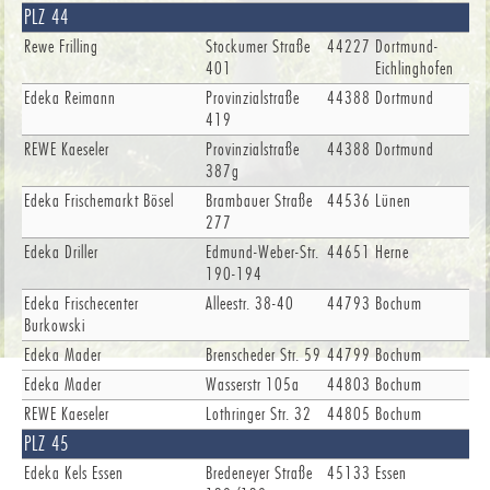
PLZ 44
Rewe Frilling
Stockumer Straße
44227
Dortmund-
401
Eichlinghofen
Edeka Reimann
Provinzialstraße
44388
Dortmund
419
REWE Kaeseler
Provinzialstraße
44388
Dortmund
387g
Edeka Frischemarkt Bösel
Brambauer Straße
44536
Lünen
277
Edeka Driller
Edmund-Weber-Str.
44651
Herne
190-194
Edeka Frischecenter
Alleestr. 38-40
44793
Bochum
Burkowski
Edeka Mader
Brenscheder Str. 59
44799
Bochum
Edeka Mader
Wasserstr 105a
44803
Bochum
REWE Kaeseler
Lothringer Str. 32
44805
Bochum
PLZ 45
Edeka Kels Essen
Bredeneyer Straße
45133
Essen