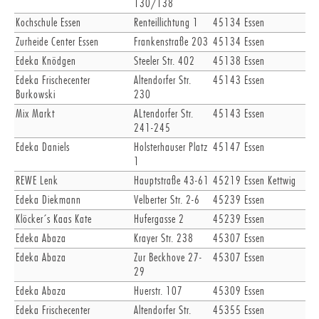
130/138
Kochschule Essen
Renteillichtung 1
45134
Essen
Zurheide Center Essen
Frankenstraße 203
45134
Essen
Edeka Knödgen
Steeler Str. 402
45138
Essen
Edeka Frischecenter
Altendorfer Str.
45143
Essen
Burkowski
230
Mix Markt
ALtendorfer Str.
45143
Essen
241-245
Edeka Daniels
Holsterhauser Platz
45147
Essen
1
REWE Lenk
Hauptstraße 43-61
45219
Essen Kettwig
Edeka Diekmann
Velberter Str. 2-6
45239
Essen
Klöcker´s Kaas Kate
Hufergasse 2
45239
Essen
Edeka Abaza
Krayer Str. 238
45307
Essen
Edeka Abaza
Zur Beckhove 27-
45307
Essen
29
Edeka Abaza
Huerstr. 107
45309
Essen
Edeka Frischecenter
Altendorfer Str.
45355
Essen