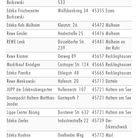
Burkowski
533
Edeka Frischecenter
Wolfsbankring 34
45355
Essen
Burkowski
Edeka Kels Mülheim
Kleiststr. 26
45472
Mülheim
Rewe Geisler
Heidestraße 25
45476
Mülheim
REWE Lenk
Düsseldorfer Str.
45481
Mülheim an
239
der Ruhr
Rewe Kramer
Oerweg 89
45657
Recklinghausen
Marktkauf Knödgen
Castroper Str. 124
45665
Recklinghausen
Edeka Pientka
Ehlingstr. 48
45665
Recklinghausen
Rewe Menkowski
Hafenstr. 20
45711
Datteln
JUPP der Erlebnisbiergarten
Hullernerstr. 107
45721
Haltern am See
Unverpackt Haltern Matthias
Gantepoth 7
45721
Haltern am See
Jander
Lippe Center Bösing
Dorstener Str. 632
45721
Haltern am See
Edeka Zierles
Industriestraße 22
45739
Oer-
Erkenschwick
Edeka Koehne
Ovelheider Weg
45772
Marl